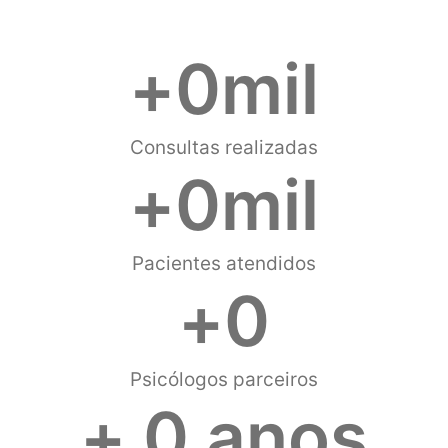
+
0
mil
Consultas realizadas
+
0
mil
Pacientes atendidos
+
0
Psicólogos parceiros
+ 
0
 anos